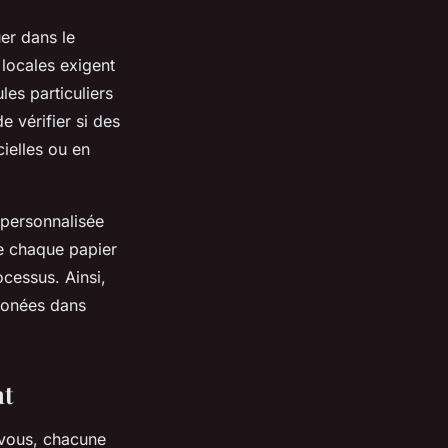
uer dans le
 locales exigent
les particuliers
 vérifier si des
ielles ou en
 personnalisée
e chaque papier
ocessus. Ainsi,
rronées dans
nt
à vous, chacune