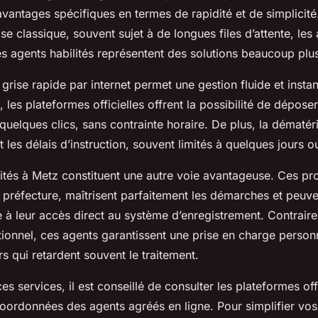
vantages spécifiques en termes de rapidité et de simplicité
se classique, souvent sujet à de longues files d’attente, les 
s agents habilités représentent des solutions beaucoup plus
 grise rapide par internet permet une gestion fluide et insta
t, les plateformes officielles offrent la possibilité de dépose
 quelques clics, sans contrainte horaire. De plus, la dématéri
t les délais d’instruction, souvent limités à quelques jours o
ités à Metz constituent une autre voie avantageuse. Ces pr
préfecture, maîtrisent parfaitement les démarches et peuve
 à leur accès direct au système d’enregistrement. Contrair
itionnel, ces agents garantissent une prise en charge person
urs qui retardent souvent le traitement.
es services, il est conseillé de consulter les plateformes off
coordonnées des agents agréés en ligne. Pour simplifier vo