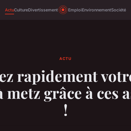
Actu
Culture
Divertissement
Emploi
Environnement
Société
ACTU
z rapidement votr
à metz grâce à ces 
!