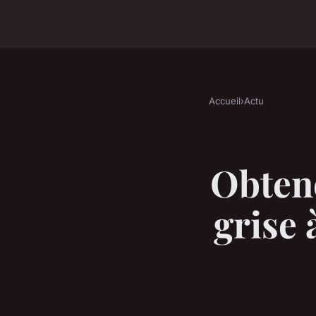
Accueil
›
Actu
Obtene
grise 