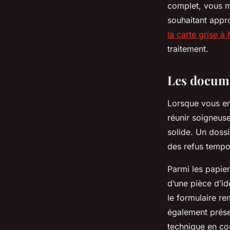
complet, vous m
souhaitant appr
la carte grise à
traitement.
Les docume
Lorsque vous ent
réunir soigneus
solide. Un dossi
des refus tempor
Parmi les papie
d’une pièce d’id
le formulaire r
également présen
technique en cou