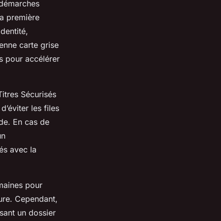
s démarches
La première
dentité,
ienne carte grise
s pour accélérer
Titres Sécurisés
éviter les files
ide. En cas de
un
és avec la
emaines pour
cture. Cependant,
sant un dossier