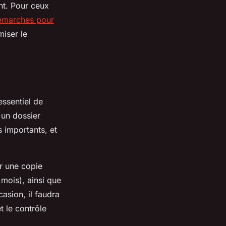
nt. Pour ceux
émarches pour
miser le
essentiel de
 un dossier
 importants, et
r une copie
 mois), ainsi que
asion, il faudra
t le contrôle