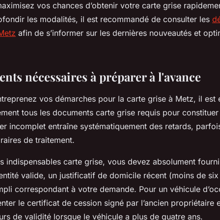
aximisez vos chances d’obtenir votre carte grise rapideme
ofondir les modalités, il est recommandé de consulter les
d
 Metz
afin de s’informer sur les dernières nouveautés et opti
nts nécessaires à préparer à l'avance
reprenez vos démarches pour la carte grise à Metz, il est 
ement tous les documents carte grise requis pour constituer
er incomplet entraîne systématiquement des retards, parfois
aires de traitement.
rs indispensables carte grise, vous devez absolument fourni
entité valide, un justificatif de domicile récent (moins de six
empli correspondant à votre demande. Pour un véhicule d’occ
ter le certificat de cession signé par l’ancien propriétaire e
rs de validité lorsque le véhicule a plus de quatre ans.