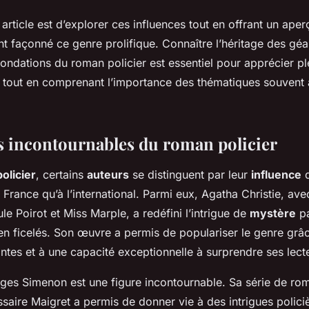
t article est d’explorer ces influences tout en offrant un ape
t façonné ce genre prolifique. Connaître l’héritage des géant
 fondations du roman policier est essentiel pour apprécier p
 tout en comprenant l’importance des thématiques souvent
s incontournables du roman policier
olicier
, certains
auteurs
se distinguent par leur
influence
d
n France qu’à l’international. Parmi eux, Agatha Christie, av
le Poirot et Miss Marple, a redéfini l’intrigue de
mystère
pa
bien ficelés. Son œuvre a permis de populariser le genre grâ
tes et à une capacité exceptionnelle à surprendre ses lect
ges Simenon est une figure incontournable. Sa série de ro
saire Maigret a permis de donner vie à des intrigues polici