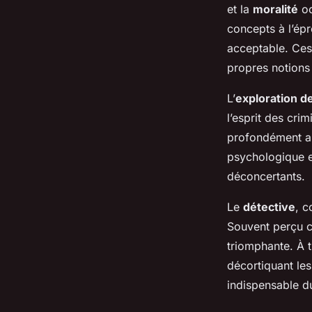
et la
moralité
oc
concepts à l’ép
acceptable. Ces 
propres notions
L’
exploration de
l’esprit des cri
profondément an
psychologique en
déconcertants.
Le
détective
, c
Souvent perçu co
triomphante. À t
décortiquant les
indispensable du