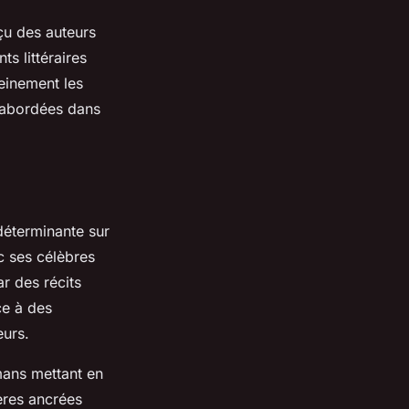
rçu des auteurs
s littéraires
leinement les
 abordées dans
éterminante sur
ec ses célèbres
r des récits
ce à des
eurs.
mans mettant en
ères ancrées