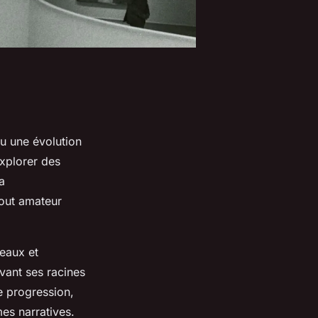
nu une évolution
explorer des
a
tout amateur
veaux et
vant ses racines
e progression,
mes narratives.