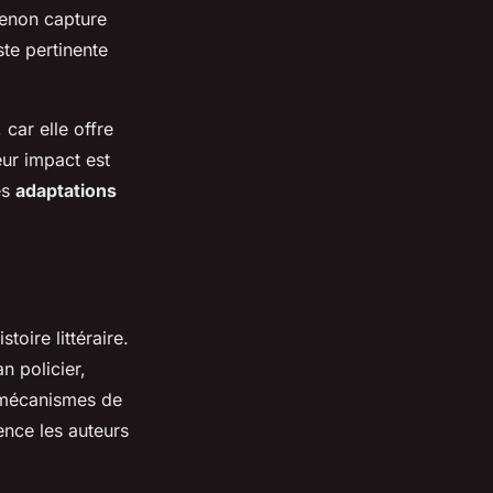
menon capture
ste pertinente
, car elle offre
eur impact est
es
adaptations
oire littéraire.
n policier,
s mécanismes de
uence les auteurs
.