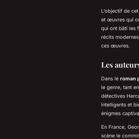
L’objectif de ce
et œuvres qui on
qui ont bâti les
récits modernes
ces œuvres.
Les auteur
Dans le
roman p
le genre, tant e
détectives Hercu
intelligents et 
énigmes captivan
En France, Geor
scène le commis