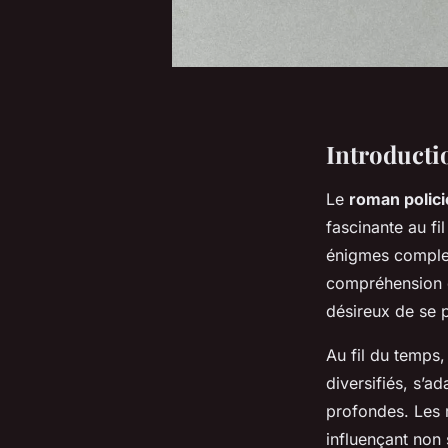
Introducti
Le
roman polici
fascinante au fil
énigmes complex
compréhension d
désireux de se p
Au fil du temps,
diversifiés, s’a
profondes. Les m
influençant non 