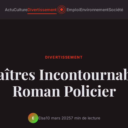
Actu
Culture
Divertissement
Emploi
Environnement
Société
DIVERTISSEMENT
îtres Incontourna
Roman Policier
Elsa
10 mars 2025
7 min de lecture
E