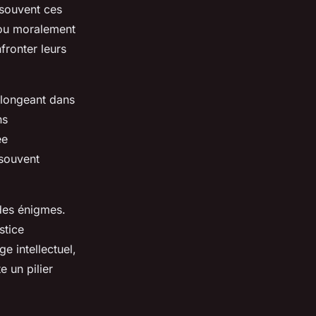
 souvent ces
 ou moralement
fronter leurs
plongeant dans
ns
ée
 souvent
 des énigmes.
stice
e intellectuel,
e un pilier