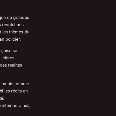
oque de grandes
 révolutions
et les thèmes du
n policier.
nçaise se
licières
ces réalités
vénements comme
i les récits en
té.
 contemporaines,